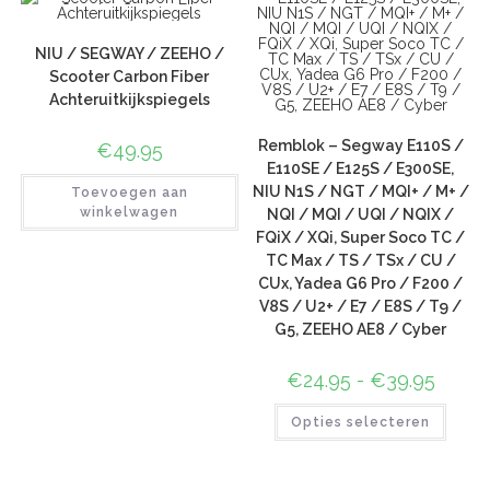
NIU / SEGWAY / ZEEHO /
Scooter Carbon Fiber
Achteruitkijkspiegels
Remblok – Segway E110S /
€
49.95
E110SE / E125S / E300SE,
NIU N1S / NGT / MQI+ / M+ /
Toevoegen aan
winkelwagen
NQI / MQI / UQI / NQIX /
FQiX / XQi, Super Soco TC /
TC Max / TS / TSx / CU /
CUx, Yadea G6 Pro / F200 /
V8S / U2+ / E7 / E8S / T9 /
G5, ZEEHO AE8 / Cyber
€
24.95
-
€
39.95
Opties selecteren