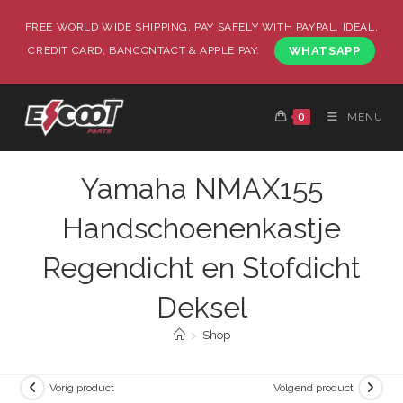
FREE WORLD WIDE SHIPPING, PAY SAFELY WITH PAYPAL, IDEAL,
CREDIT CARD, BANCONTACT & APPLE PAY.
WHATSAPP
0
MENU
Yamaha NMAX155
Handschoenenkastje
Regendicht en Stofdicht
Deksel
>
Shop
Vorig product
Volgend product