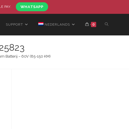
LE PAY.
WHATSAPP
SUPPORT
NEDERLANDS
0
25823
m Batterij – 60V (85-150 KM)