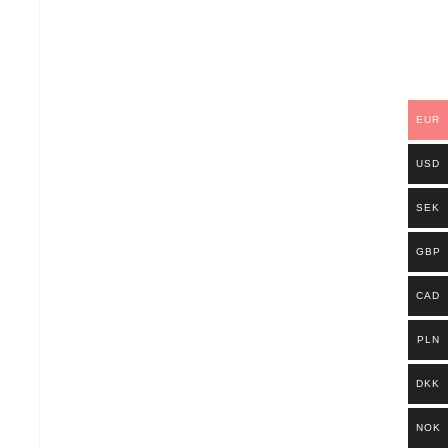
EUR
USD
SEK
GBP
CAD
PLN
DKK
NOK