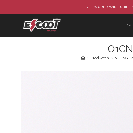
FREE WORLD WIDE SHIPPIN
HOM
O1CN
>
Producten
>
NIU NGT /