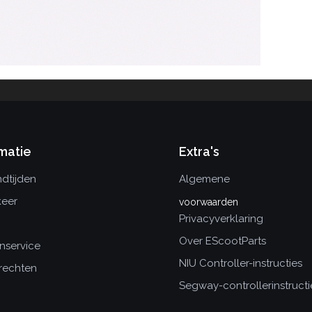
matie
Extra's
dtijden
Algemene
keer
voorwaarden
Privacyverklaring
Over EScootParts
nservice
NIU Controller-instructies
rechten
Segway-controllerinstructi