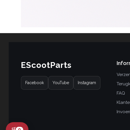
Infor
EScootParts
Verzen
Facebook
YouTube
Instagram
Terug
FAQ
Klante
Invoer
🛒
0