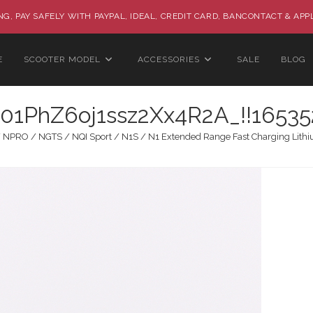
G, PAY SAFELY WITH PAYPAL, IDEAL, CREDIT CARD, BANCONTACT & APP
E
SCOOTER MODEL
ACCESSORIES
SALE
BLOG
01PhZ6oj1ssz2Xx4R2A_!!16535
 NPRO / NGTS / NQI Sport / N1S / N1 Extended Range Fast Charging Lithiu