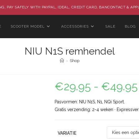
G, PAY SAFELY WITH PAYPAL, IDEAL, CREDIT CARD, BANCONTACT & APP
E
SCOOTER MODEL
ACCESSORIES
SALE
BLOG
NIU N1S remhendel
>
Shop
€
29.95
-
€
49.95
Pasvormen: NIU N1S, N1, NQi Sport.
Gratis verzending: 2-4 weken · Expressve
VARIATIE