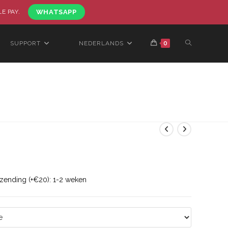
LE PAY.
WHATSAPP
SUPPORT
NEDERLANDS
0
rzending (+€20): 1-2 weken