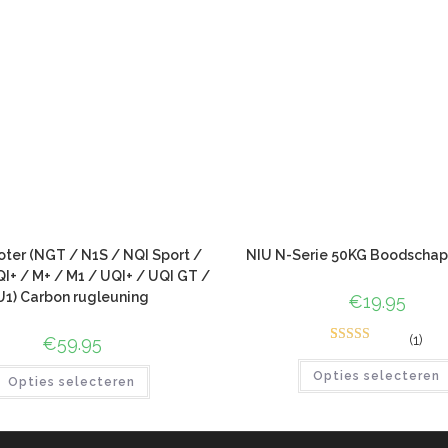
ter (NGT / N1S / NQI Sport /
NIU N-Serie 50KG Boodscha
I+ / M+ / M1 / UQI+ / UQI GT /
U1) Carbon rugleuning
€
19.95
(1)
€
59.95
4
Gewaardeer
d
4.75
op 5
Opties selecteren
Opties selecteren
gebaseerd
op
klant
waarderinge