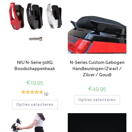
NIU N-Serie 50KG
N-Series Custom Gebogen
Boodschappenhaak
Handleuningen (Zwart /
Zilver / Goud)
€
19.95
€
49.95
(1)
4
Gewaardeer
Opties selecteren
Opties selecteren
d
4.75
op 5
gebaseerd
op
klant
waarderinge
n