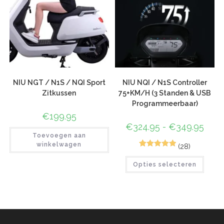
NIU NGT / N1S / NQI Sport
NIU NQI / N1S Controller
Zitkussen
75+KM/H (3 Standen & USB
Programmeerbaar)
€
199.95
€
324.95
-
€
349.95
Toevoegen aan
winkelwagen
(28)
72
Gewaardeer
Opties selecteren
d
4.96
op 5
gebaseerd
op
klant
waarderinge
n