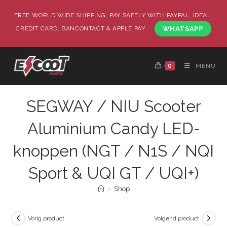
FREE WORLD WIDE SHIPPING, PAY SAFELY WITH PAYPAL, IDEAL,
CREDIT CARD, BANCONTACT & APPLE PAY.
WHATSAPP
0
MENU
SEGWAY / NIU Scooter
Aluminium Candy LED-
knoppen (NGT / N1S / NQI
Sport & UQI GT / UQI+)
>
Shop
Vorig product
Volgend product