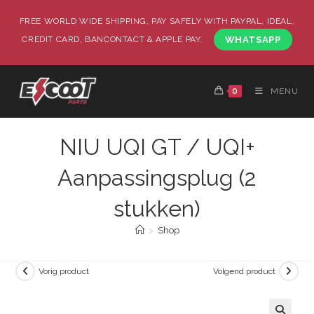
FREE WORLD WIDE SHIPPING, PAY SAFELY WITH PAYPAL, IDEAL,
CREDIT CARD, BANCONTACT & APPLE PAY.
WHATSAPP
0
MENU
NIU UQI GT / UQI+
Aanpassingsplug (2
stukken)
>
Shop
Vorig product
Volgend product