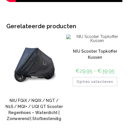
Gerelateerde producten
NIU Scooter Topkoffer
Kussen
€
29.95
-
€
39.95
Opties selecteren
NIU FQiX / NQIX / NGT /
N1S / MQI+ / UQI GT Scooter
Regenhoes – Waterdicht |
Zonwerend | Stofbestendig