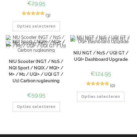
€
29.95
(3)
5
Gewaardeerd
Opties selecteren
5.00
op 5
gebaseerd
op
klant
waarderinge
NIU NGT / N1S / UQI GT /
n
UQI+ Dashboard Upgrade
NIU Scooter (NGT / N1S /
NQI Sport / NQIX / MQI+ /
€
124.95
M+ / M1 / UQI+ / UQI GT /
U1) Carbon rugleuning
(0)
10
Gewaardeerd
€
59.95
Opties selecteren
5.00
op 5
gebaseerd
Opties selecteren
op
klant
waarderinge
n