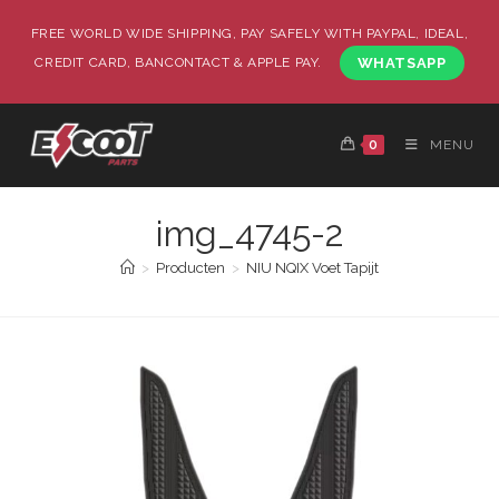
FREE WORLD WIDE SHIPPING, PAY SAFELY WITH PAYPAL, IDEAL,
CREDIT CARD, BANCONTACT & APPLE PAY.
WHATSAPP
0
MENU
img_4745-2
>
Producten
>
NIU NQIX Voet Tapijt