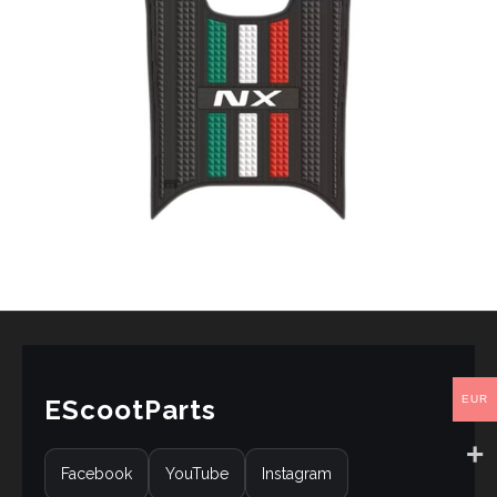
EUR
EScootParts
Facebook
YouTube
Instagram