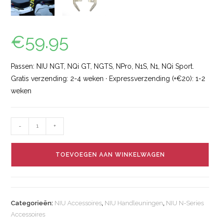
€
59.95
Passen: NIU NGT, NQi GT, NGTS, NPro, N1S, N1, NQi Sport.
Gratis verzending: 2-4 weken · Expressverzending (+€20): 1-2
weken
-
+
TOEVOEGEN AAN WINKELWAGEN
Categorieën:
NIU Accessoires
,
NIU Handleuningen
,
NIU N-Series
Accessoires