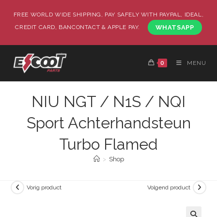
FREE WORLD WIDE SHIPPING, PAY SAFELY WITH PAYPAL, IDEAL,
CREDIT CARD, BANCONTACT & APPLE PAY.
WHATSAPP
0
MENU
NIU NGT / N1S / NQI
Sport Achterhandsteun
Turbo Flamed
>
Shop
Vorig product
Volgend product