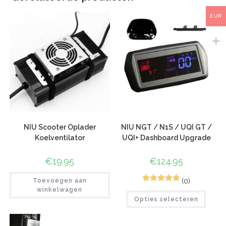
EUR
NIU Scooter Oplader
NIU NGT / N1S / UQI GT /
Koelventilator
UQI+ Dashboard Upgrade
€
19.95
€
124.95
(0)
Toevoegen aan
10
Gewaardeerd
winkelwagen
Opties selecteren
5.00
op 5
gebaseerd
op
klant