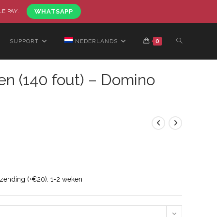
LE PAY.
WHATSAPP
SUPPORT
NEDERLANDS
0
n (140 fout) – Domino
rzending (+€20): 1-2 weken