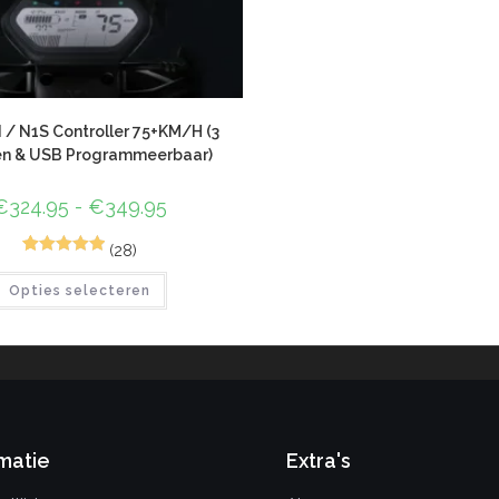
 / N1S Controller 75+KM/H (3
n & USB Programmeerbaar)
€
324.95
-
€
349.95
(28)
72
Gewaardeer
Opties selecteren
d
4.96
op 5
gebaseerd
op
klant
waarderinge
n
matie
Extra's