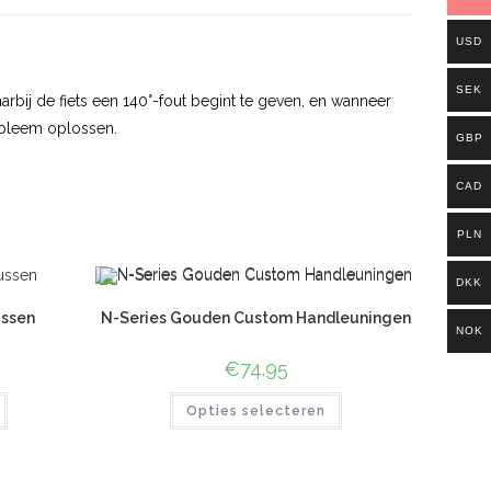
USD
SEK
arbij de fiets een 140°-fout begint te geven, en wanneer
obleem oplossen.
GBP
CAD
PLN
DKK
ussen
N-Series Gouden Custom Handleuningen
NOK
€
74.95
Opties selecteren