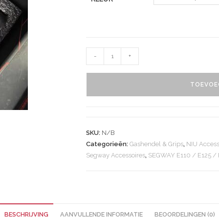
-
+
TOEVOE
SKU:
N/B
Categorieën:
Gashendel & Grips
,
NIU Access
Segway Accessoires
,
SEGWAY E110 / E125 / 
BESCHRIJVING
AANVULLENDE INFORMATIE
BEOORDELINGEN (0)