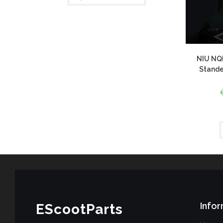
NIU NQI
Stande
Infor
EScootParts