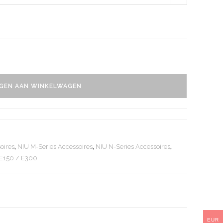
GEN AAN WINKELWAGEN
oires
,
NIU M-Series Accessoires
,
NIU N-Series Accessoires
,
E150 / E300
EUR