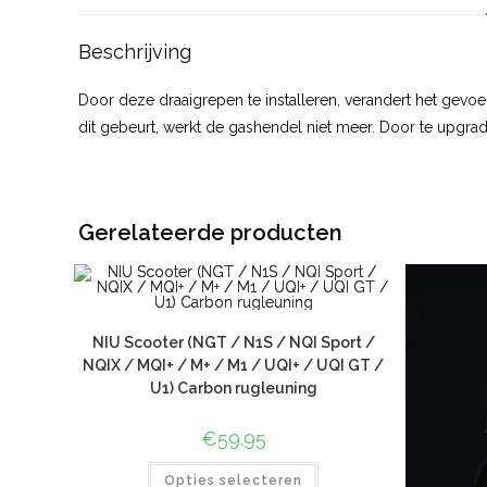
Beschrijving
Door deze draaigrepen te installeren, verandert het gevoel
dit gebeurt, werkt de gashendel niet meer. Door te upgr
Gerelateerde producten
NIU Scooter (NGT / N1S / NQI Sport /
NQIX / MQI+ / M+ / M1 / UQI+ / UQI GT /
U1) Carbon rugleuning
€
59.95
Opties selecteren