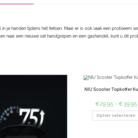
 in je handen tijdens het fietsen. Maar er is ook vaak een probleem wa
aden naar een nieuwe set handgrepen en een gashendel, kunt u dit pr
NIU Scooter Topkoffer K
€
29.95
-
€
39.95
Opties selecteren