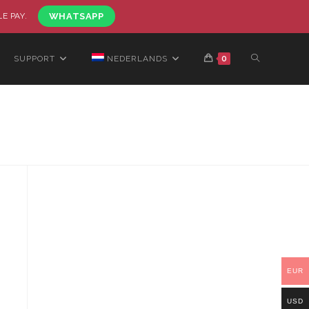
LE PAY.
WHATSAPP
SUPPORT
NEDERLANDS
0
EUR
USD