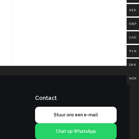
SEK
GBP
CAD
PLN
DKK
NOK
Contact
Stuur ons een e-mail
Chat op WhatsApp