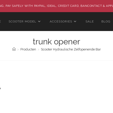
G, PAY SAFELY WITH PAYPAL, IDEAL, CREDIT CARD, BANCONTACT & APP
E
SCOOTER MODEL
ACCESSORIES
SALE
BLOG
trunk opener
>
Producten
>
Scooter Hydraulische Zelfopenende Bar