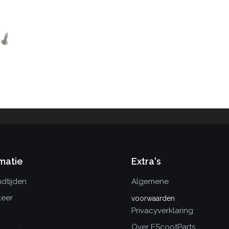
matie
Extra's
dtijden
Algemene
keer
voorwaarden
Privacyverklaring
Over EScootParts