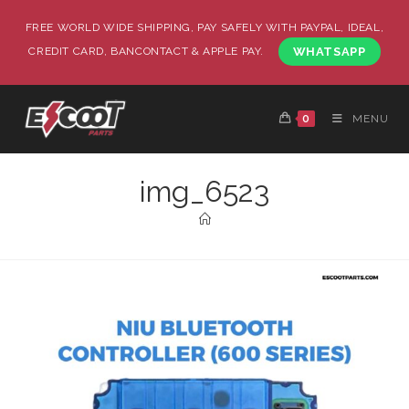
FREE WORLD WIDE SHIPPING, PAY SAFELY WITH PAYPAL, IDEAL,
CREDIT CARD, BANCONTACT & APPLE PAY.
WHATSAPP
0
MENU
img_6523