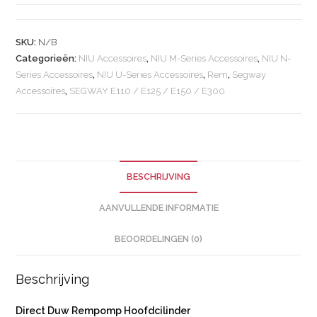
SKU:
N/B
Categorieën:
NIU Accessoires
,
NIU M-Series Accessoires
,
NIU N-
Series Accessoires
,
NIU U-Series Accessoires
,
Rem
,
Segway
Accessoires
,
SEGWAY E110 / E125 / E150 / E300
BESCHRIJVING
AANVULLENDE INFORMATIE
BEOORDELINGEN (0)
Beschrijving
Direct Duw Rempomp Hoofdcilinder