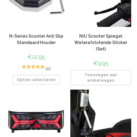
N-Series Scooter Anti Slip
NIU Scooter Spiegel
Standaard Houder
Waterafstotende Sticker
(Set)
€
22.95
€
9.95
(0)
1
Gewaardeerd
Toevoegen aan
Opties selecteren
5.00
op 5
winkelwagen
gebaseerd
op
klant
waardering