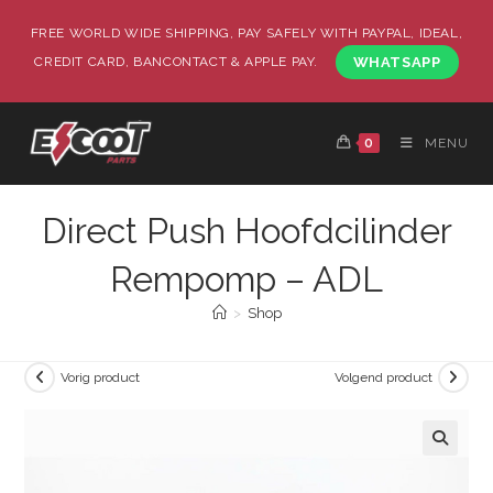
FREE WORLD WIDE SHIPPING, PAY SAFELY WITH PAYPAL, IDEAL,
CREDIT CARD, BANCONTACT & APPLE PAY.
WHATSAPP
0
MENU
Direct Push Hoofdcilinder
Rempomp – ADL
>
Shop
Vorig product
Volgend product
🔍