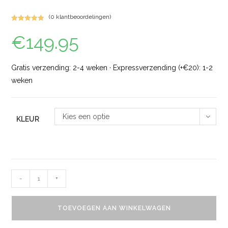
(
0
klantbeoordelingen)
Gewaardeerd
1
€
149.95
5.00
op 5
gebaseerd
op
klant
waardering
Gratis verzending: 2-4 weken · Expressverzending (+€20): 1-2
weken
Kies een optie
KLEUR
-
+
TOEVOEGEN AAN WINKELWAGEN