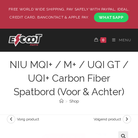
FREE WORLD WIDE SHIPPING, PAY SAFELY WITH PAYPAL, IDEAL,
CREDIT CARD, BANCONTACT & APPLE PAY.
WHATSAPP
0
MENU
NIU MQI+ / M+ / UQI GT /
UQI+ Carbon Fiber
Spatbord (Voor & Achter)
>
Shop
Vorig product
Volgend product