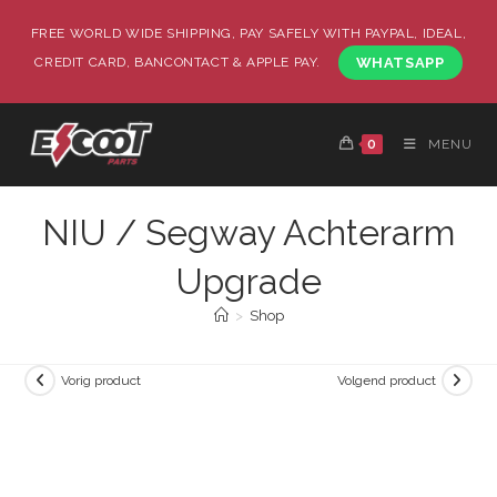
FREE WORLD WIDE SHIPPING, PAY SAFELY WITH PAYPAL, IDEAL,
CREDIT CARD, BANCONTACT & APPLE PAY.
WHATSAPP
0
MENU
NIU / Segway Achterarm
Upgrade
>
Shop
Vorig product
Volgend product