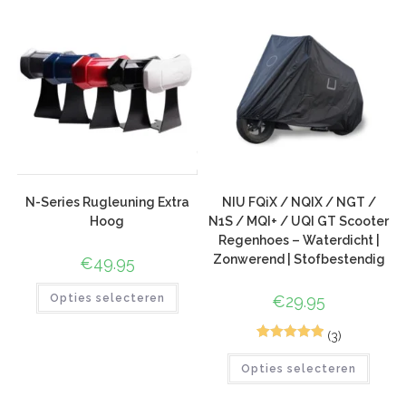
waarderinge
n
N-Series Rugleuning Extra
NIU FQiX / NQIX / NGT /
Hoog
N1S / MQI+ / UQI GT Scooter
Regenhoes – Waterdicht |
Zonwerend | Stofbestendig
€
49.95
Opties selecteren
€
29.95
(3)
5
Gewaardeerd
Opties selecteren
5.00
op 5
gebaseerd