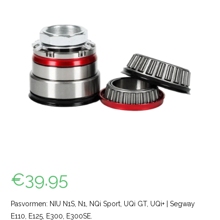
€
39.95
Pasvormen: NIU N1S, N1, NQi Sport, UQi GT, UQi+ | Segway
E110, E125, E300, E300SE.