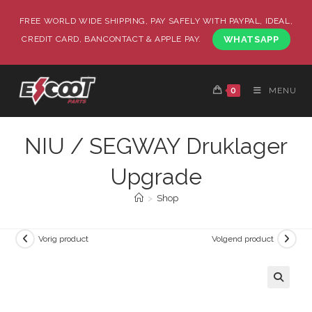
FREE WORLD WIDE SHIPPING, PAY SAFELY WITH PAYPAL, IDEAL,
CREDIT CARD, BANCONTACT & APPLE PAY.
WHATSAPP
0
MENU
NIU / SEGWAY Druklager
Upgrade
>
Shop
Vorig product
Volgend product
🔍