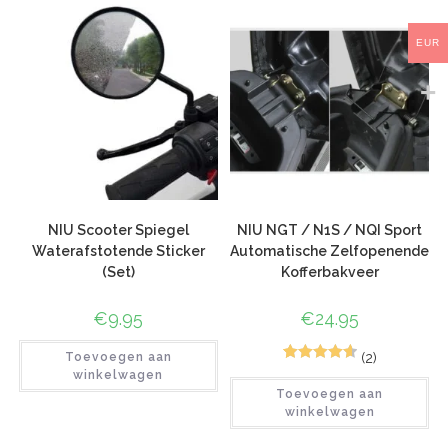
EUR
NIU Scooter Spiegel
NIU NGT / N1S / NQI Sport
Waterafstotende Sticker
Automatische Zelfopenende
(Set)
Kofferbakveer
€
9.95
€
24.95
(2)
Toevoegen aan
6
Gewaardeer
winkelwagen
Toevoegen aan
d
4.67
op 5
winkelwagen
gebaseerd
op
klant