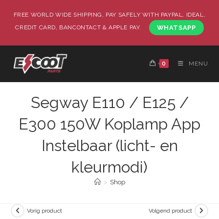
FREE WORLD WIDE SHIPPING, PAY SAFELY WITH PAYPAL, IDEAL,
CREDIT CARD, BANCONTACT & APPLE PAY.
WHATSAPP
0
MENU
Segway E110 / E125 /
E300 150W Koplamp App
Instelbaar (licht- en
kleurmodi)
>
Shop
Vorig product
Volgend product