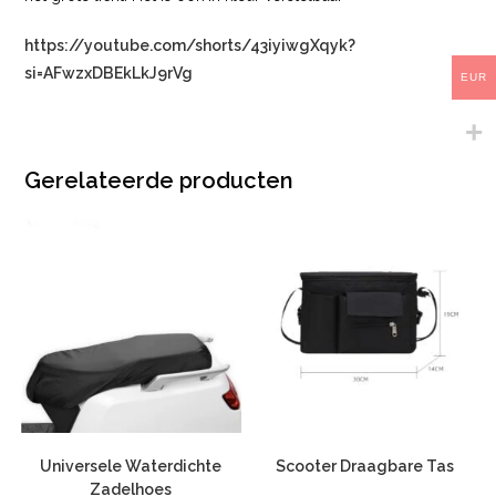
https://youtube.com/shorts/43iyiwgXqyk?
si=AFwzxDBEkLkJ9rVg
EUR
Gerelateerde producten
Universele Waterdichte
Scooter Draagbare Tas
Zadelhoes