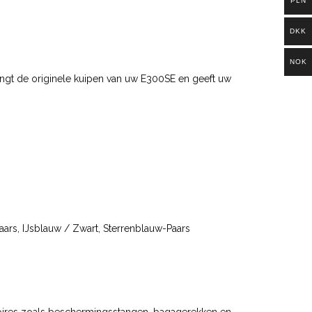
PLN
DKK
NOK
ngt de originele kuipen van uw E300SE en geeft uw
Paars, IJsblauw / Zwart, Sterrenblauw-Paars