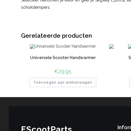
Selecteer hierboven je kleur en geef je Segway E300SE e
schokdempers.
Gerelateerde producten
Universele Scooter Handwarmer
S
€
29.95
Toevoegen aan winkelwagen
Infor
EScootParts