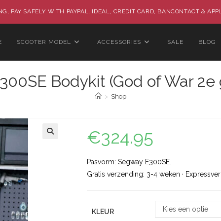
G, PAY SAFELY WITH PAYPAL, IDEAL, CREDIT CARD, BANCONTACT & APP
E
SCOOTER MODEL
ACCESSORIES
SALE
BLOG
00SE Bodykit (God of War 2e 
>
Shop
€
324.95
🔍
Pasvorm: Segway E300SE.
Gratis verzending: 3-4 weken · Expressve
Kies een optie
KLEUR