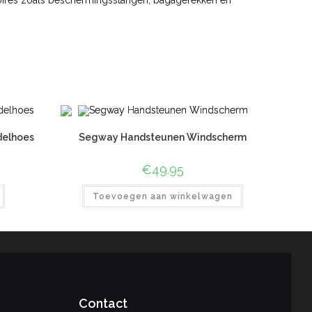
ssoires zoals beschermingsstangen, bagagerekken en
delhoes
Segway Handsteunen Windscherm
€
49.95
Toevoegen aan winkelwagen
Contact