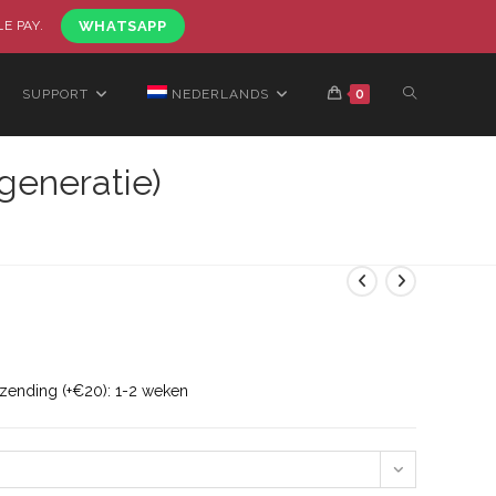
LE PAY.
WHATSAPP
SUPPORT
NEDERLANDS
0
generatie)
rzending (+€20): 1-2 weken