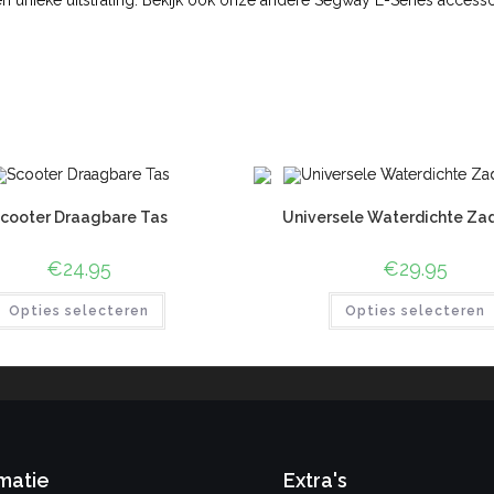
en unieke uitstraling. Bekijk ook onze andere Segway E-Series acce
cooter Draagbare Tas
Universele Waterdichte Za
€
24.95
€
29.95
Opties selecteren
Opties selecteren
matie
Extra's