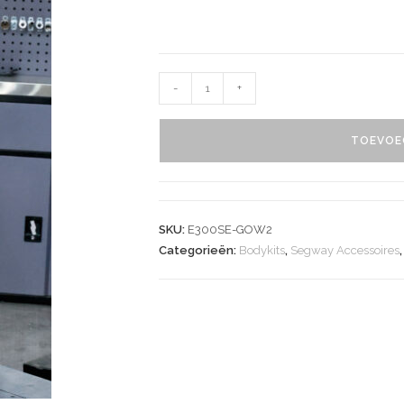
-
+
TOEVOE
SKU:
E300SE-GOW2
Categorieën:
Bodykits
,
Segway Accessoires