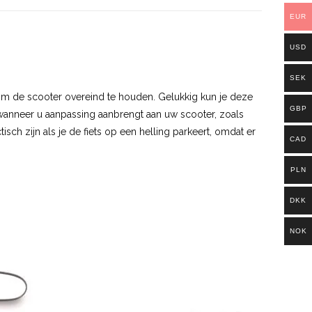
EUR
USD
SEK
m de scooter overeind te houden. Gelukkig kun je deze
GBP
t wanneer u aanpassing aanbrengt aan uw scooter, zoals
ch zijn als je de fiets op een helling parkeert, omdat er
CAD
PLN
DKK
NOK