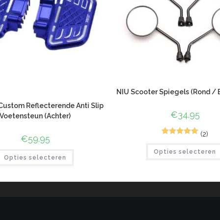
NIU Scooter Spiegels (Rond / E
Custom Reflecterende Anti Slip
€
34.95
Voetensteun (Achter)
(2)
€
59.95
5
Gewaardeerd
Opties selecteren
5.00
op 5
Opties selecteren
gebaseerd
op
klant
waarderinge
n