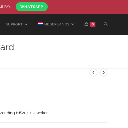
LE PAY.
WHATSAPP
SUPPORT
NEDERLANDS
0
aard
rzending (+€20): 1-2 weken