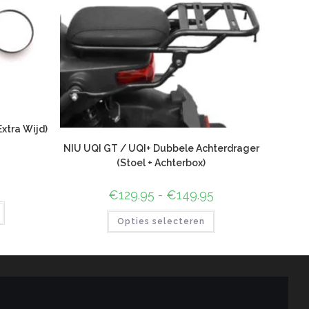
xtra Wijd)
NIU UQI GT / UQI+ Dubbele Achterdrager
(Stoel + Achterbox)
€
129.95
-
€
149.95
Opties selecteren