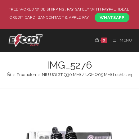
FREE WORLD WIDE SHIPPING, PAY SAFELY WITH PAYPAL, IDEAL,
CREDIT CARD, BANCONTACT & APPLE PAY.
WHATSAPP
0
MENU
IMG_5276
>
Producten
>
NIU UQI GT (330 MM) / UQI+ (265 MM) Luchtslang 