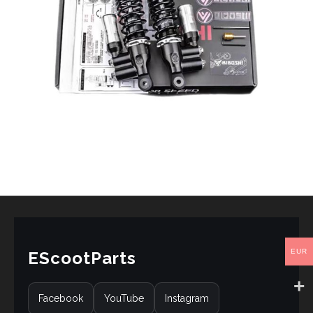
EUR
EScootParts
Facebook
YouTube
Instagram