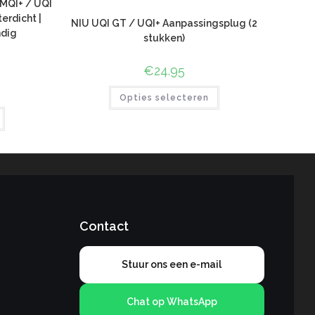
 MQI+ / UQI
rdicht |
NIU UQI GT / UQI+ Aanpassingsplug (2
ndig
stukken)
€
24.95
Opties selecteren
Contact
Stuur ons een e-mail
Chat op WhatsApp