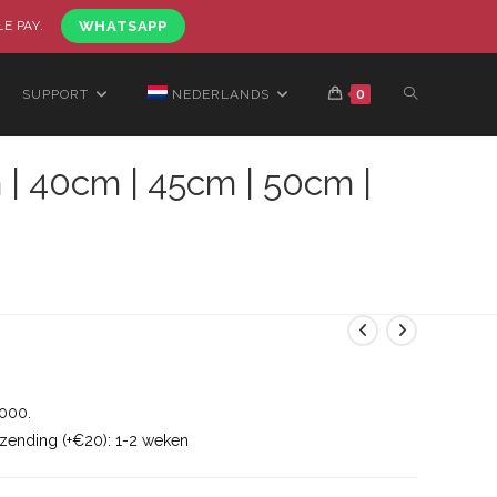
LE PAY.
WHATSAPP
SUPPORT
NEDERLANDS
0
 | 40cm | 45cm | 50cm |
1000.
rzending (+€20): 1-2 weken