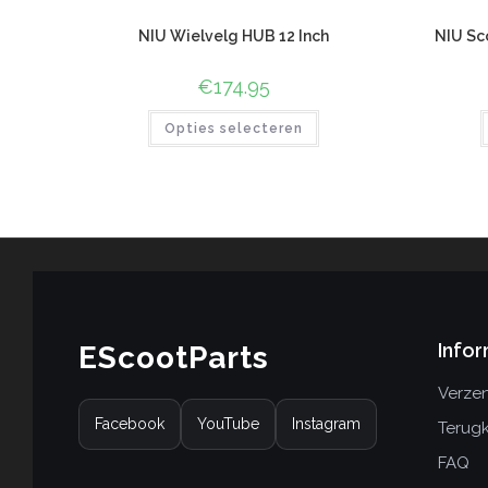
NIU Wielvelg HUB 12 Inch
NIU Sc
€
174.95
Opties selecteren
Infor
EScootParts
Verzen
Facebook
YouTube
Instagram
Terug
FAQ