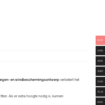
EUR
USD
SEK
GBP
 regen- en windbeschermingsontwerp
verbetert het
CAD
PLN
ten. Als er extra hoogte nodig is, kunnen
DKK