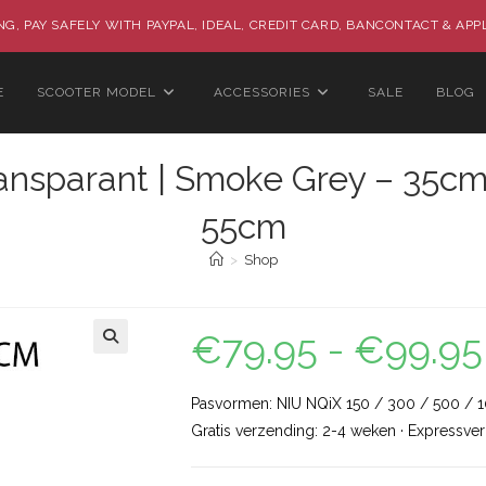
G, PAY SAFELY WITH PAYPAL, IDEAL, CREDIT CARD, BANCONTACT & APP
E
SCOOTER MODEL
ACCESSORIES
SALE
BLOG
ansparant | Smoke Grey – 35cm
55cm
>
Shop
€
79.95
-
€
99.95
🔍
Pasvormen: NIU NQiX 150 / 300 / 500 / 
Gratis verzending: 2-4 weken · Expressve