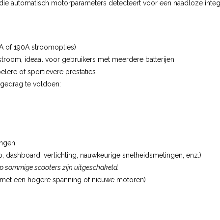
die automatisch motorparameters detecteert voor een naadloze integr
0A of 190A stroomopties)
stroom, ideaal voor gebruikers met meerdere batterijen
lere of sportievere prestaties
jgedrag te voldoen:
ingen
pp, dashboard, verlichting, nauwkeurige snelheidsmetingen, enz.)
p sommige scooters zijn uitgeschakeld.
n met een hogere spanning of nieuwe motoren)