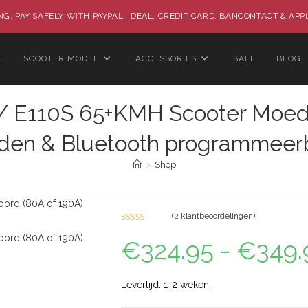
G, PAY SAFELY WITH PAYPAL, IDEAL, CREDIT CARD, BANCONTACT & APP
E
SCOOTER MODEL
ACCESSORIES
SALE
BLOG
 E110S 65+KMH Scooter Moeder
den & Bluetooth programmeer
>
Shop
(
2
klantbeoordelingen)
Gewaardeer
13
€
324.95
-
€
349.
d
4.69
op 5
gebaseerd
op
klant
waarderinge
Levertijd: 1-2 weken.
n