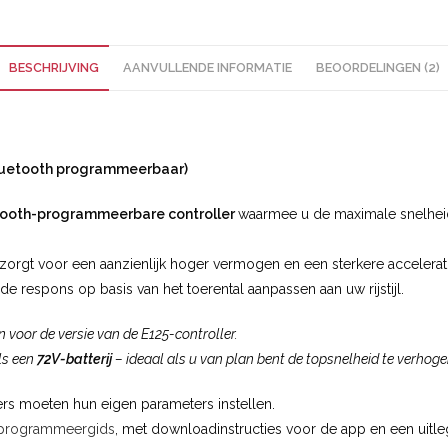
BESCHRIJVING
AANVULLENDE INFORMATIE
BEOORDELINGEN (2)
Bluetooth programmeerbaar)
ooth-programmeerbare controller
waarmee u de maximale snelhei
zorgt voor een aanzienlijk hoger vermogen en een sterkere accelerati
de respons op basis van het toerental aanpassen aan uw rijstijl.
n voor de versie van de E125-controller.
ls een
72V-batterij
– ideaal als u van plan bent de topsnelheid te verhoge
ers moeten hun eigen parameters instellen.
programmeergids
, met downloadinstructies voor de app en een uitle