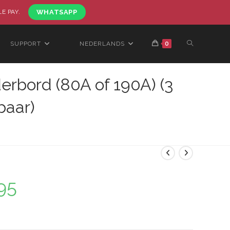
LE PAY.
WHATSAPP
SUPPORT
NEDERLANDS
0
bord (80A of 190A) (3
baar)
95