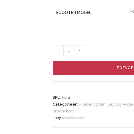
Ki
SCOOTER MODEL
-
+
TOEVOE
SKU:
N/B
Categorieën:
Moederborden
,
Segway Access
Moederbord
Tag:
Moederbord