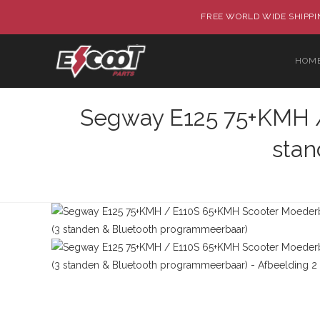
FREE WORLD WIDE SHIPPIN
HOM
Segway E125 75+KMH /
stan