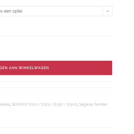
es een optie
GEN AAN WINKELWAGEN
oires
,
SEGWAY E110 / E125 / E150 / E300
,
Segway Scooter