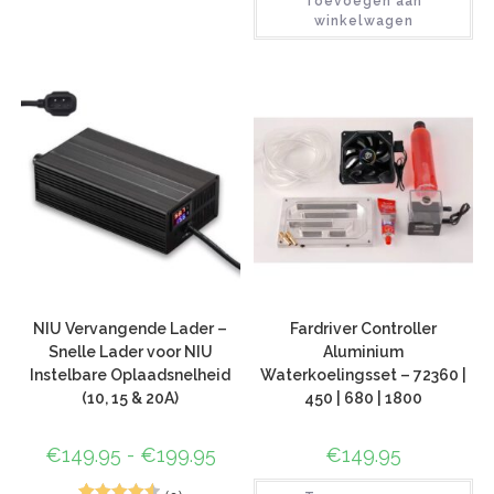
Toevoegen aan
5.00
op 5
winkelwagen
gebaseerd
op
klant
waardering
NIU Vervangende Lader –
Fardriver Controller
Snelle Lader voor NIU
Aluminium
Instelbare Oplaadsnelheid
Waterkoelingsset – 72360 |
(10, 15 & 20A)
450 | 680 | 1800
€
149.95
-
€
199.95
€
149.95