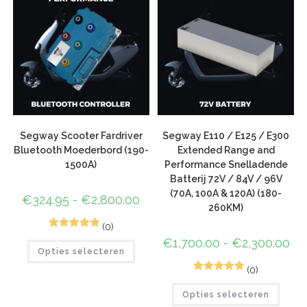
Segway Scooter Fardriver
Segway E110 / E125 / E300
Bluetooth Moederbord (190-
Extended Range and
1500A)
Performance Snelladende
Batterij 72V / 84V / 96V
(70A, 100A & 120A) (180-
€
324.95
-
€
2,800.00
260KM)
(0)
1
Gewaardeerd
€
1,700.00
-
€
2,300.00
Opties selecteren
5.00
op 5
gebaseerd
(0)
1
Gewaardeerd
op
klant
Opties selecteren
5.00
op 5
waardering