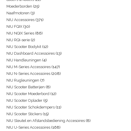
Moederborden
25
Naafmotoren
3
NIU Accessoires
371
NIU FQIX
30
NIU NQIX Series
86
NIU RQI-serie
2
NIU Scooter Bodykit
12
NIU Dashboard Accessoires
13
NIU Handleuningen
4
NIU M-Series Accessoires
147
NIU N-Series Accessoires
208
NIU Rugleuningen
7
NIU Scooter Batterijen
8
NIU Scooter Moederbord
12
NIU Scooter Oplader
5
NIU Scooter Schokdempers
11
NIU Scooter Stickers
15
NIU Sleutel en Afstandsbediening Accesoires
8
NIU U-Series Accessoires
168