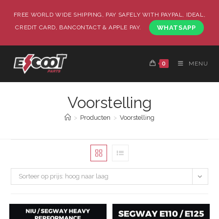
FREE WORLD WIDE SHIPPING, PAY SAFELY WITH PAYPAL, IDEAL,
CREDIT CARD, BANCONTACT & APPLE PAY.
WHATSAPP
0
MENU
Voorstelling
>
Producten
>
Voorstelling
Sorteer op prijs: hoog naar laag