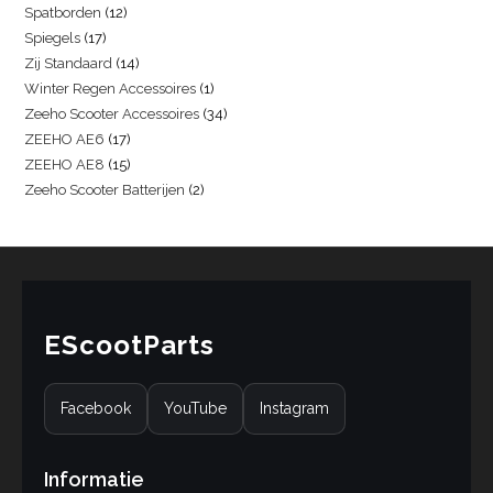
Spatborden
12
Spiegels
17
Zij Standaard
14
Winter Regen Accessoires
1
Zeeho Scooter Accessoires
34
ZEEHO AE6
17
ZEEHO AE8
15
Zeeho Scooter Batterijen
2
EScootParts
Facebook
YouTube
Instagram
Informatie