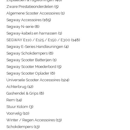
Zware Prestatieonderdelen
5
Algemene Scooter Accessoires
1
Segway Accessoires
165
Segway N-serie
8
Segway-kabels en harnassen
1
SEGWAY E110 / E125 / E150 / E300
148
Segway E-Series Handleuningen
4
Segway Schokdempers
6
Segway Scooter Batterijen
1
Segway Scooter Moederbord
5
Segway Scooter Oplader
6
Universele Scooter Accessoires
124
Achterbrug
12
Gashendel & Grips
8
Rem
14
Stuur Kolom
3
Voorvelg
10
Winter / Regen Accessoires
13
Schokdempers
13