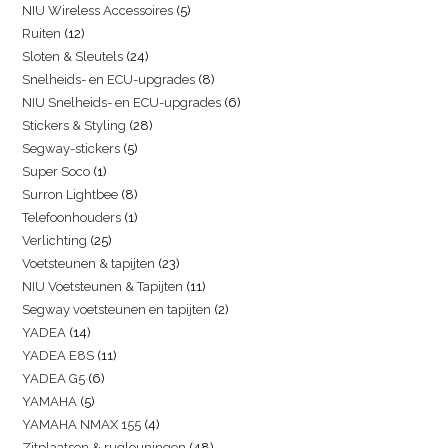
NIU Wireless Accessoires
5
Ruiten
12
Sloten & Sleutels
24
Snelheids- en ECU-upgrades
8
NIU Snelheids- en ECU-upgrades
6
Stickers & Styling
28
Segway-stickers
5
Super Soco
1
Surron Lightbee
8
Telefoonhouders
1
Verlichting
25
Voetsteunen & tapijten
23
NIU Voetsteunen & Tapijten
11
Segway voetsteunen en tapijten
2
YADEA
14
YADEA E8S
11
YADEA G5
6
YAMAHA
5
YAMAHA NMAX 155
4
Zitplaatsen & rugleuningen
48