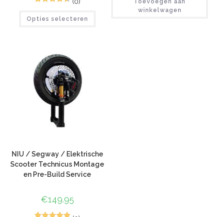
(0)
Toevoegen aan
12
Gewaardeer
winkelwagen
Opties selecteren
d
4.58
op 5
gebaseerd
op
klant
waardering
en
NIU / Segway / Elektrische
Scooter Technicus Montage
en Pre-Build Service
€
149.95