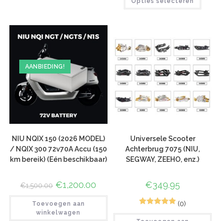
Opties selecteren
5.00
op 5
gebaseerd
gebaseerd
op
klant
op
klant
waarderinge
waardering
n
AANBIEDING!
NIU NQIX 150 (2026 MODEL)
Universele Scooter
/ NQIX 300 72v70A Accu (150
Achterbrug 7075 (NIU,
km bereik) (Eén beschikbaar)
SEGWAY, ZEEHO, enz.)
€
1,200.00
€
349.95
€
1,500.00
(0)
Toevoegen aan
1
Gewaardeerd
winkelwagen