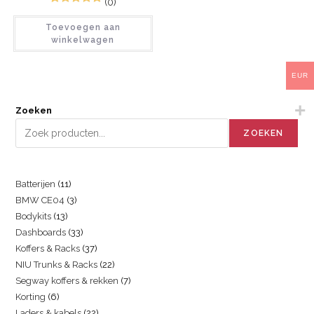
(0)
1
Gewaardeerd
Toevoegen aan
5.00
op 5
winkelwagen
gebaseerd
op
klant
waardering
EUR
Zoeken
ZOEKEN
Batterijen
11
BMW CE04
3
Bodykits
13
Dashboards
33
Koffers & Racks
37
NIU Trunks & Racks
22
Segway koffers & rekken
7
Korting
6
Laders & kabels
22