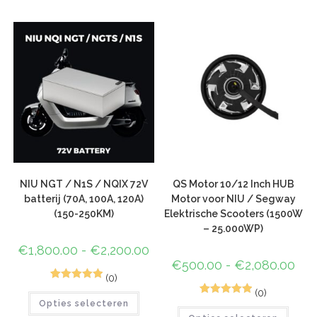
gebaseerd
op
klant
waardering
NIU NGT / N1S / NQIX 72V
QS Motor 10/12 Inch HUB
batterij (70A, 100A, 120A)
Motor voor NIU / Segway
(150-250KM)
Elektrische Scooters (1500W
– 25.000WP)
€
1,800.00
-
€
2,200.00
€
500.00
-
€
2,080.00
(0)
2
Gewaardeerd
(0)
1
Gewaardeerd
Opties selecteren
5.00
op 5