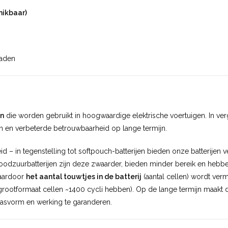
hikbaar)
laden
en
die worden gebruikt in hoogwaardige elektrische voertuigen. In verg
ten en verbeterde betrouwbaarheid op lange termijn.
d – in tegenstelling tot softpouch-batterijen bieden onze batterijen v
oodzuurbatterijen zijn deze zwaarder, bieden minder bereik en hebbe
waardoor
het aantal touwtjes in de batterij
(aantal cellen) wordt verm
 grootformaat cellen ~1400 cycli hebben). Op de lange termijn maakt di
pasvorm en werking te garanderen.