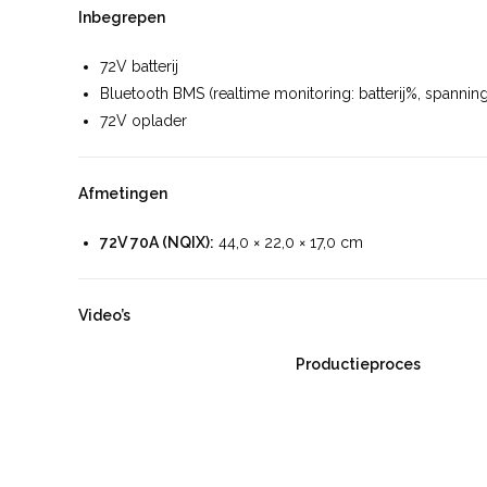
Inbegrepen
72V batterij
Bluetooth BMS (realtime monitoring: batterij%, spannin
72V oplader
Afmetingen
72V 70A (NQIX):
44,0 × 22,0 × 17,0 cm
Video’s
Productieproces