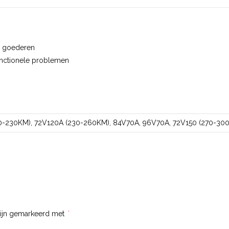
ke goederen
unctionele problemen
0-230KM), 72V120A (230-260KM), 84V70A, 96V70A, 72V150 (270-300
zijn gemarkeerd met
*