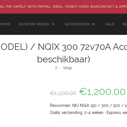
G, PAY SAFELY WITH PAYPAL, IDEAL, CREDIT CARD, BANCONTACT & APP
HOME
SCOOTER MODEL
ACCESSORIES
SALE
B
ODEL) / NQIX 300 72v70A Accu
beschikbaar)
>
Shop
€
1,200.00
Oorspronkelijke
€
1,500.00
prijs
was:
i
€1,500.00.
Pasvormen: NIU NQiX 150 / 300 / 500 / 
Gratis verzending: 2-4 weken · Express ve