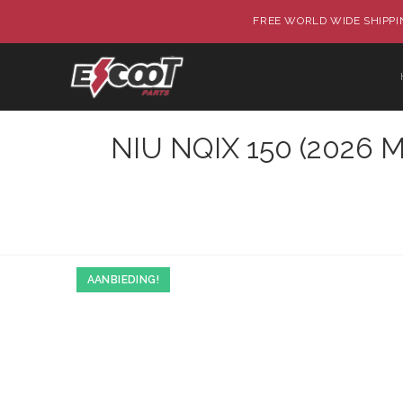
Ga
FREE WORLD WIDE SHIPPIN
naar
inhoud
NIU NQIX 150 (2026 M
AANBIEDING!