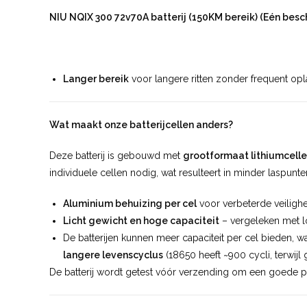
NIU NQIX 300 72v70A batterij (150KM bereik) (Eén besc
Langer bereik
voor langere ritten zonder frequent op
Wat maakt onze batterijcellen anders?
Deze batterij is gebouwd met
grootformaat lithiumcell
individuele cellen nodig, wat resulteert in minder laspun
Aluminium behuizing per cel
voor verbeterde veilighei
Licht gewicht en hoge capaciteit
– vergeleken met l
De batterijen kunnen meer capaciteit per cel bieden, 
langere levenscyclus
(18650 heeft ~900 cycli, terwijl
De batterij wordt getest vóór verzending om een goede 