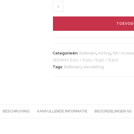
NIU
NQIX
150
TOEVOE
(2026
MODEL)
/
NQIX
Categorieën:
Batterijen
,
Korting
,
NIU Accesso
300
SEGWAY E110 / E125 / E150 / E300
72v70A
Tags:
Batterijen
,
Voorstelling
Accu
(150
km
bereik)
(Eén
beschikbaar)
BESCHRIJVING
AANVULLENDE INFORMATIE
BEOORDELINGEN (0)
aantal