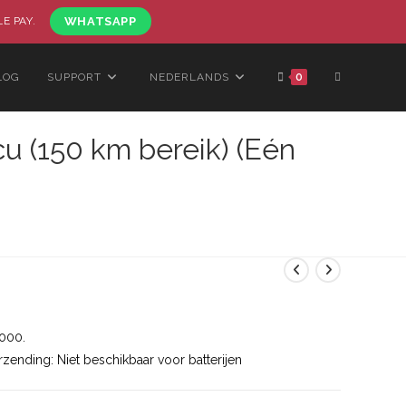
LE PAY.
WHATSAPP
TOGGLE
LOG
SUPPORT
NEDERLANDS
0
 (150 km bereik) (Eén
WEBSITE
ZOEKEN
Huidige
prijs
s:
€1,200.00.
1000.
rzending: Niet beschikbaar voor batterijen