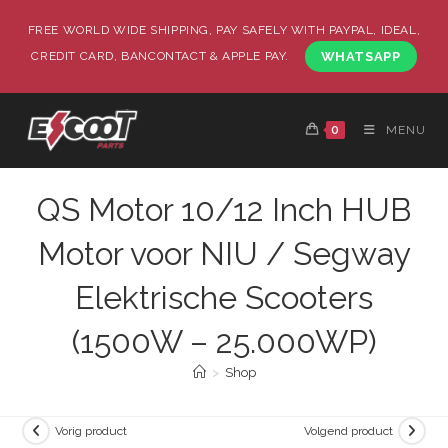
FREE WORLD WIDE SHIPPING, PAY SAFELY WITH PAYPAL, IDEAL,
CREDIT CARD, BANCONTACT & APPLE PAY.
WHATSAPP
0
MENU
QS Motor 10/12 Inch HUB
Motor voor NIU / Segway
Elektrische Scooters
(1500W – 25.000WP)
>
Shop
Vorig product
Volgend product