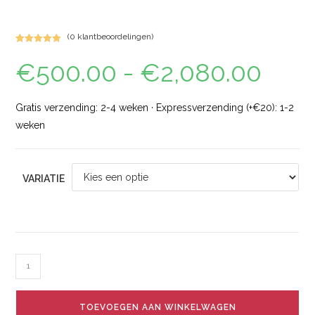
(
0
klantbeoordelingen)
Gewaardeerd
1
€
500.00
-
€
2,080.00
5.00
op 5
gebaseerd
op
klant
waardering
Gratis verzending: 2-4 weken · Expressverzending (+€20): 1-2
weken
VARIATIE
TOEVOEGEN AAN WINKELWAGEN