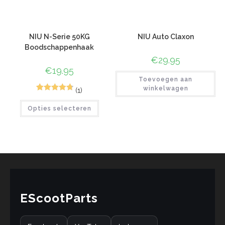
NIU N-Serie 50KG
NIU Auto Claxon
Boodschappenhaak
€
29.95
€
19.95
Toevoegen aan
winkelwagen
(1)
4
Gewaardeer
Opties selecteren
d
4.75
op 5
gebaseerd
op
klant
waarderinge
n
EScootParts