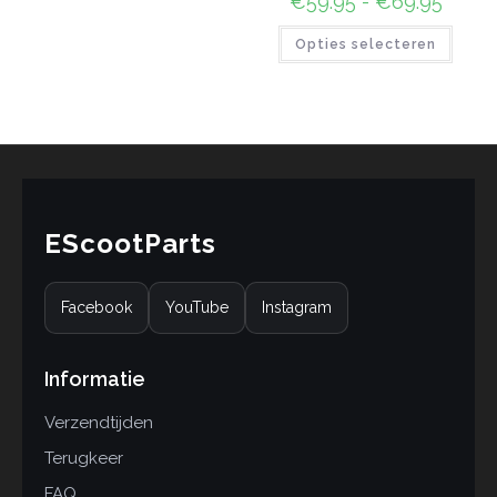
€
59.95
-
€
69.95
Opties selecteren
EScootParts
Facebook
YouTube
Instagram
Informatie
Verzendtijden
Terugkeer
FAQ