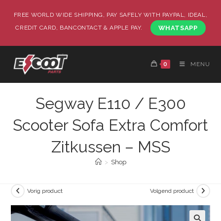
FREE WORLD WIDE SHIPPING, PAY SAFELY WITH PAYPAL, IDEAL,
CREDIT CARD, BANCONTACT & APPLE PAY.
WHATSAPP
0
MENU
Segway E110 / E300
Scooter Sofa Extra Comfort
Zitkussen – MSS
>
Shop
Vorig product
Volgend product