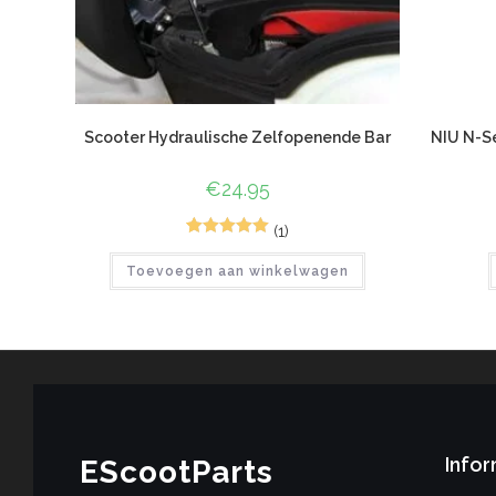
Scooter Hydraulische Zelfopenende Bar
NIU N-S
€
24.95
(1)
2
Gewaardeerd
Toevoegen aan winkelwagen
5.00
op 5
gebaseerd
op
klant
waarderinge
n
Infor
EScootParts