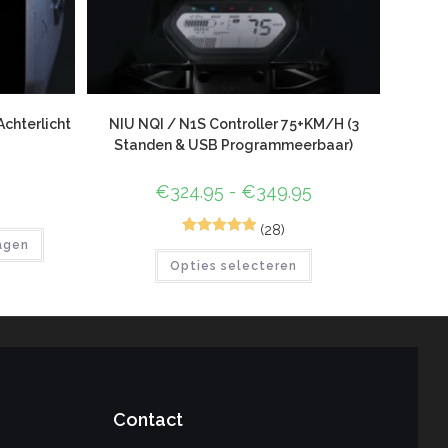
chterlicht
NIU NQI / N1S Controller 75+KM/H (3
Standen & USB Programmeerbaar)
€
324.95
-
€
349.95
(28)
72
Gewaardeer
agen
Opties selecteren
d
4.96
op 5
gebaseerd
op
klant
waarderinge
n
Contact