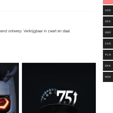
USD
SEK
nd ontwerp. Verkrijgbaar in zwart en staal.
GBP
CAD
PLN
DKK
NOK