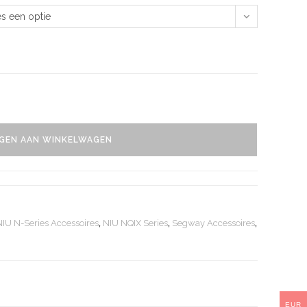
es een optie
GEN AAN WINKELWAGEN
NIU N-Series Accessoires
,
NIU NQIX Series
,
Segway Accessoires
,
EUR