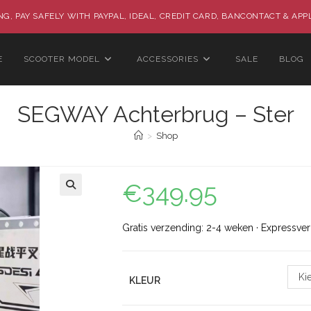
G, PAY SAFELY WITH PAYPAL, IDEAL, CREDIT CARD, BANCONTACT & APP
E
SCOOTER MODEL
ACCESSORIES
SALE
BLOG
SEGWAY Achterbrug – Ster
>
Shop
€
349.95
🔍
Gratis verzending: 2-4 weken · Expressve
Ki
KLEUR