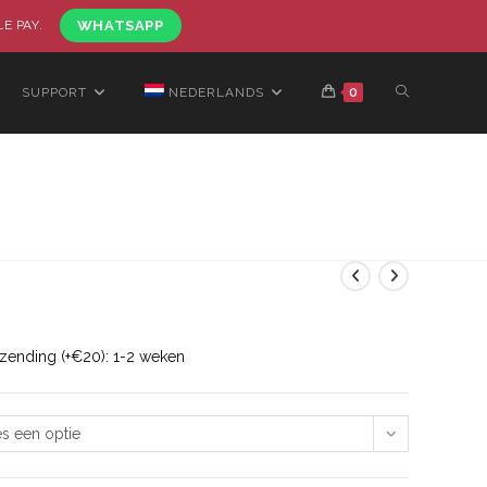
LE PAY.
WHATSAPP
SUPPORT
NEDERLANDS
0
rzending (+€20): 1-2 weken
es een optie